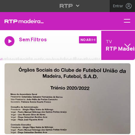
Entrar
Sem Filtros
NO AR
TV
RTP Madei