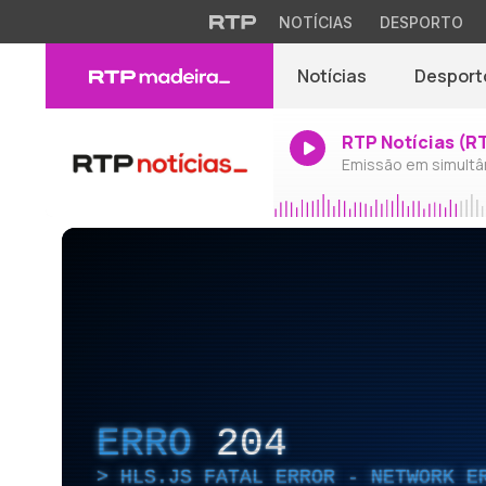
NOTÍCIAS
DESPORTO
Notícias
Desport
RTP Notícias (R
Emissão em simultâ
ERRO
204
HLS.JS FATAL ERROR - NETWORK E