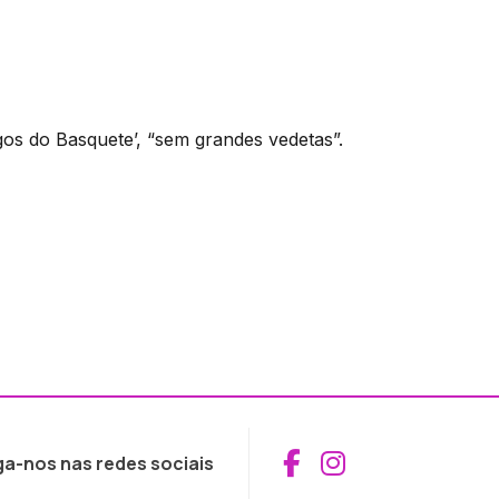
gos do Basquete’, “sem grandes vedetas”.
Aceder ao Fac
Aceder ao I
ga-nos nas redes sociais