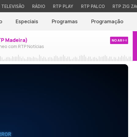
TELEVISÃO
RÁDIO
RTP PLAY
RTP PALCO
RTP ZIG ZA
o
Especiais
Programas
Programação
TP Madeira)
NO AR
neo com RTP Notícias
RROR