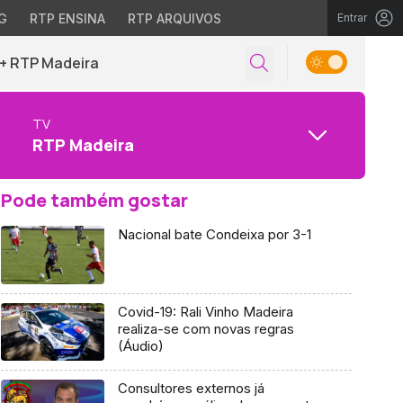
G
RTP ENSINA
RTP ARQUIVOS
Entrar
+ RTP Madeira
TV
RTP Madeira
Pode também gostar
Nacional bate Condeixa por 3-1
Covid-19: Rali Vinho Madeira
realiza-se com novas regras
(Áudio)
Consultores externos já