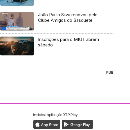
João Paulo Silva renovou pelo
Clube Amigos do Basquete
Inscrições para o MIUT abrem
sábado
PUB
Instale a aplicação
RTP Play
ebook da RTP Madeira
nstagram da RTP Madeira