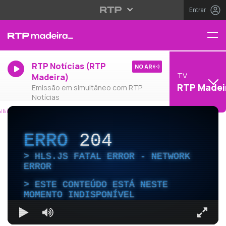
Entrar
RTP Notícias (RTP
NO AR
TV
Madeira)
RTP Madei
Emissão em simultâneo com RTP
Notícias
ERRO
204
HLS.JS FATAL ERROR - NETWORK
ERROR
ESTE CONTEÚDO ESTÁ NESTE
MOMENTO INDISPONÍVEL