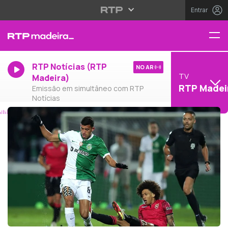
Entrar
RTP Notícias (RTP
NO AR
TV
Madeira)
RTP Madei
Emissão em simultâneo com RTP
Notícias