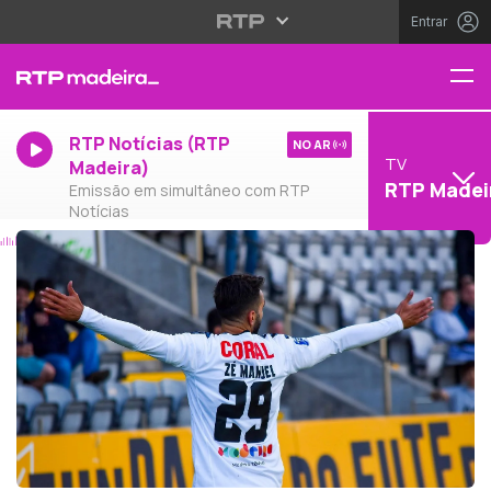
Entrar
RTP Notícias (RTP
NO AR
TV
Madeira)
RTP Madei
Emissão em simultâneo com RTP
Notícias