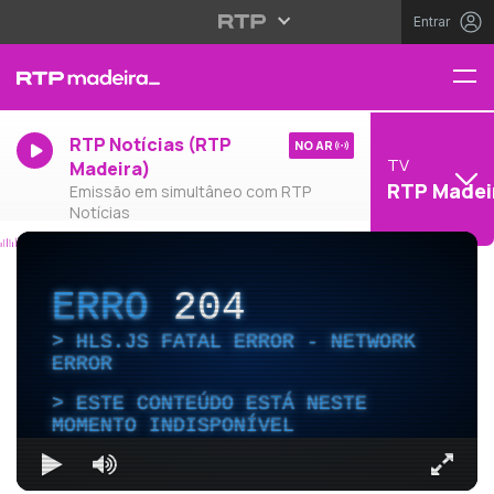
Entrar
RTP Notícias (RTP
NO AR
TV
Madeira)
RTP Madei
Emissão em simultâneo com RTP
Notícias
ERRO
204
HLS.JS FATAL ERROR - NETWORK
ERROR
ESTE CONTEÚDO ESTÁ NESTE
MOMENTO INDISPONÍVEL