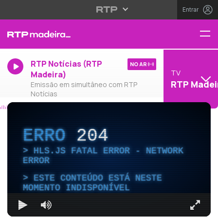
Entrar
RTP Notícias (RTP
NO AR
TV
Madeira)
RTP Madei
Emissão em simultâneo com RTP
Notícias
ERRO
204
HLS.JS FATAL ERROR - NETWORK
ERROR
ESTE CONTEÚDO ESTÁ NESTE
MOMENTO INDISPONÍVEL