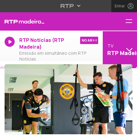
Entrar
RTP Notícias (RTP
NO AR
TV
Madeira)
RTP Madei
Emissão em simultâneo com RTP
Notícias