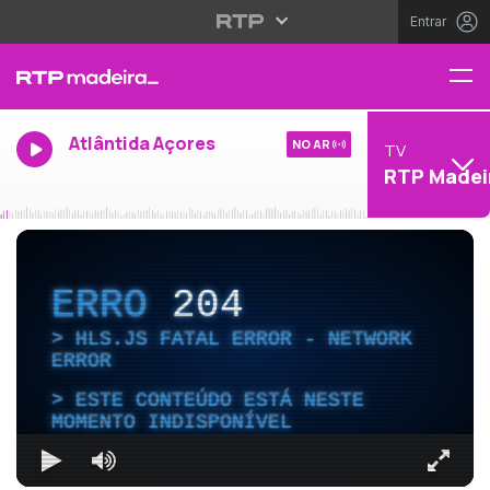
Entrar
Atlântida Açores
NO AR
TV
RTP Madei
ERRO
204
HLS.JS FATAL ERROR - NETWORK
ERROR
ESTE CONTEÚDO ESTÁ NESTE
MOMENTO INDISPONÍVEL