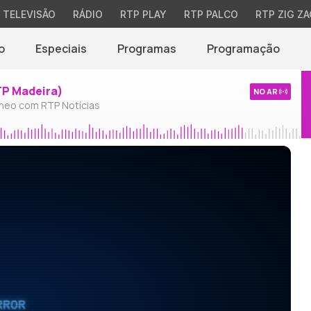
TELEVISÃO
RÁDIO
RTP PLAY
RTP PALCO
RTP ZIG ZA
o
Especiais
Programas
Programação
TP Madeira)
NO AR
neo com RTP Notícias
RROR