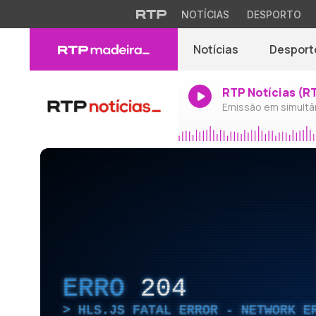
NOTÍCIAS
DESPORTO
Notícias
Desport
RTP Notícias (R
Emissão em simultâ
ERRO
204
HLS.JS FATAL ERROR - NETWORK E