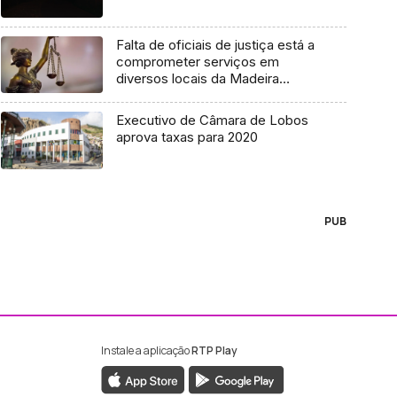
Falta de oficiais de justiça está a
comprometer serviços em
diversos locais da Madeira
(áudio)
Executivo de Câmara de Lobos
aprova taxas para 2020
PUB
Instale a aplicação
RTP Play
ebook da RTP Madeira
nstagram da RTP Madeira