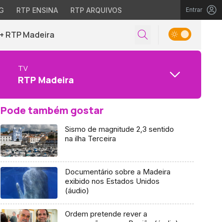
G
RTP ENSINA
RTP ARQUIVOS
Entrar
+ RTP Madeira
TV
RTP Madeira
Pode também gostar
Sismo de magnitude 2,3 sentido
na ilha Terceira
Documentário sobre a Madeira
exibido nos Estados Unidos
(áudio)
Ordem pretende rever a