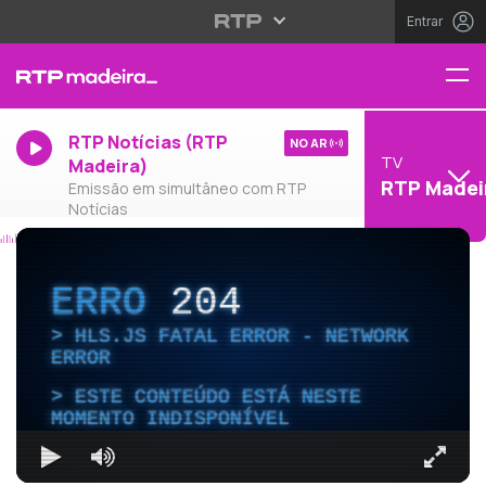
Entrar
RTP Notícias (RTP
NO AR
TV
Madeira)
RTP Madei
Emissão em simultâneo com RTP
Notícias
ERRO
204
HLS.JS FATAL ERROR - NETWORK
ERROR
ESTE CONTEÚDO ESTÁ NESTE
MOMENTO INDISPONÍVEL