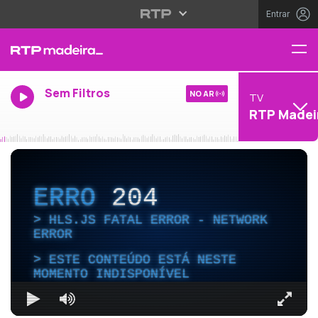
Entrar
Sem Filtros
NO AR
TV
RTP Madei
ERRO
204
HLS.JS FATAL ERROR - NETWORK
ERROR
ESTE CONTEÚDO ESTÁ NESTE
MOMENTO INDISPONÍVEL