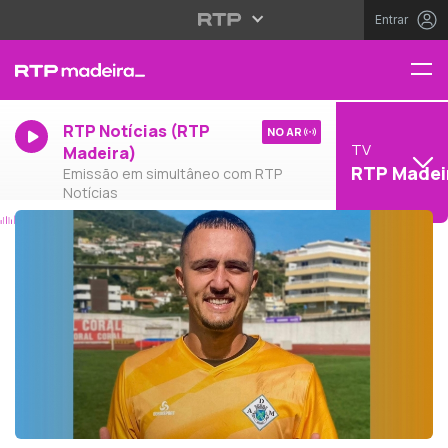
Entrar
RTP Notícias (RTP
NO AR
TV
Madeira)
RTP Madei
Emissão em simultâneo com RTP
Notícias