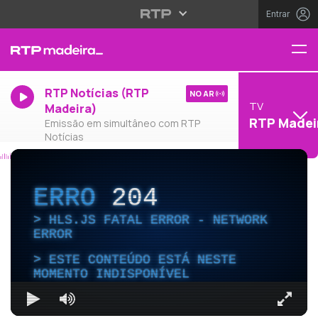
Entrar
RTP Notícias (RTP
NO AR
TV
Madeira)
RTP Madei
Emissão em simultâneo com RTP
Notícias
ERRO
204
HLS.JS FATAL ERROR - NETWORK
ERROR
ESTE CONTEÚDO ESTÁ NESTE
MOMENTO INDISPONÍVEL