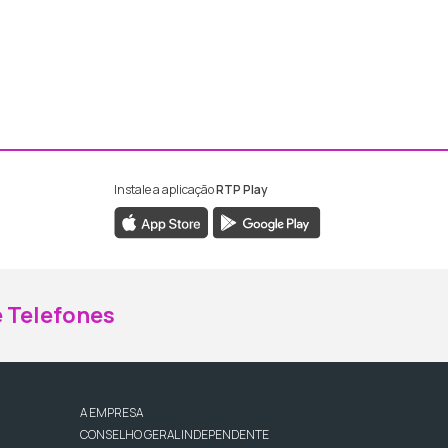
Instale a aplicação
RTP Play
ebook da RTP Madeira
nstagram da RTP Madeira
 Telefones
A EMPRESA
CONSELHO GERAL INDEPENDENTE