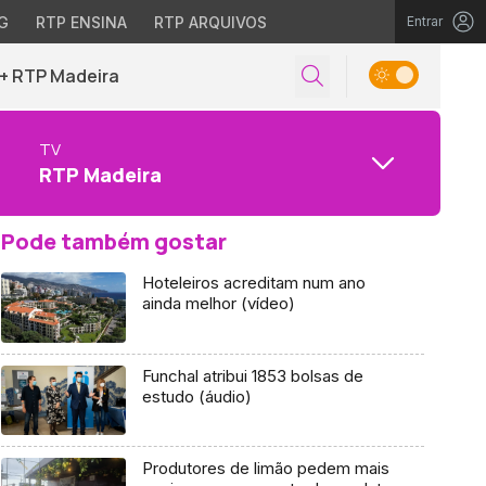
G
RTP ENSINA
RTP ARQUIVOS
Entrar
+ RTP Madeira
TV
RTP Madeira
Pode também gostar
Hoteleiros acreditam num ano
ainda melhor (vídeo)
Funchal atribui 1853 bolsas de
estudo (áudio)
Produtores de limão pedem mais