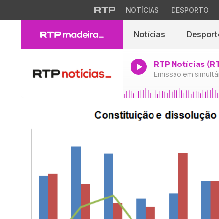
NOTÍCIAS
DESPORTO
Notícias
Desport
RTP Notícias (R
Emissão em simultâ