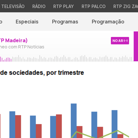
TELEVISÃO
RÁDIO
RTP PLAY
RTP PALCO
RTP ZIG ZA
o
Especiais
Programas
Programação
TP Madeira)
NO AR
neo com RTP Notícias