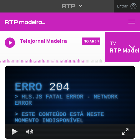
Entrar
Telejornal Madeira
NO AR
TV
RTP Madei
ERRO
204
HLS.JS FATAL ERROR - NETWORK
ERROR
ESTE CONTEÚDO ESTÁ NESTE
MOMENTO INDISPONÍVEL