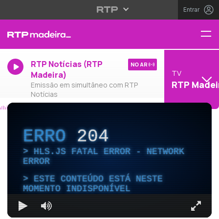
Entrar
RTP Notícias (RTP
NO AR
TV
Madeira)
RTP Madei
Emissão em simultâneo com RTP
Notícias
ERRO
204
HLS.JS FATAL ERROR - NETWORK
ERROR
ESTE CONTEÚDO ESTÁ NESTE
MOMENTO INDISPONÍVEL