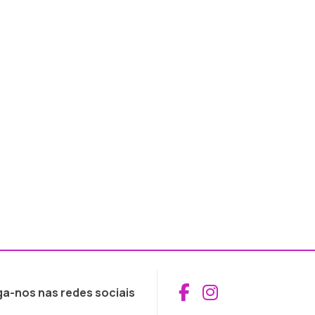
Aceder ao Fac
Aceder ao I
ga-nos nas redes sociais