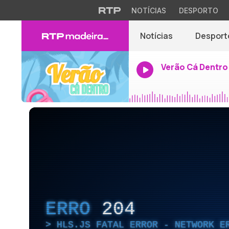
NOTÍCIAS
DESPORTO
Notícias
Desport
Verão Cá Dentro
ERRO
204
HLS.JS FATAL ERROR - NETWORK E