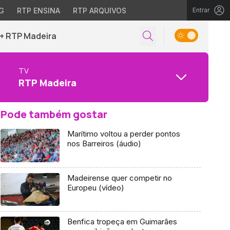
G
RTP ENSINA
RTP ARQUIVOS
Entrar
+ RTP Madeira
TV
RTP Madeira
Pode também gostar
Marítimo voltou a perder pontos
nos Barreiros (áudio)
Madeirense quer competir no
Europeu (vídeo)
Benfica tropeça em Guimarães