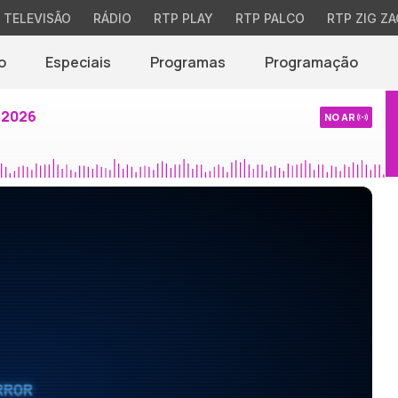
TELEVISÃO
RÁDIO
RTP PLAY
RTP PALCO
RTP ZIG ZA
o
Especiais
Programas
Programação
 2026
NO AR
RROR