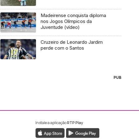
Madeirense conquista diploma
nos Jogos Olímpicos da
Juventude (vídeo)
Cruzeiro de Leonardo Jardim
perde com o Santos
PUB
Instale a aplicação
RTP Play
ebook da RTP Madeira
nstagram da RTP Madeira