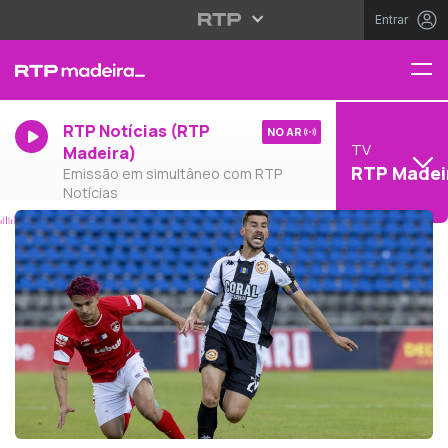
Entrar
RTP Notícias (RTP
NO AR
TV
Madeira)
RTP Madei
Emissão em simultâneo com RTP
Notícias