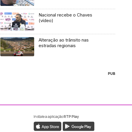
Nacional recebe o Chaves
(vídeo)
Alteração ao trânsito nas
estradas regionais
PUB
Instale a aplicação
RTP Play
ebook da RTP Madeira
nstagram da RTP Madeira