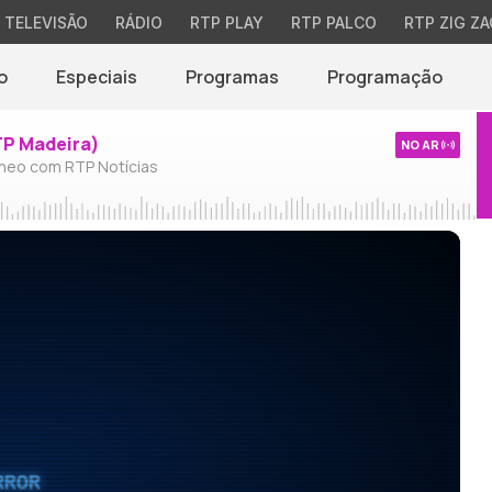
TELEVISÃO
RÁDIO
RTP PLAY
RTP PALCO
RTP ZIG ZA
o
Especiais
Programas
Programação
TP Madeira)
NO AR
neo com RTP Notícias
RROR