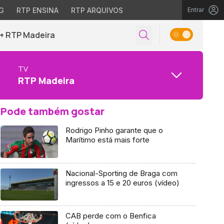
G
RTP ENSINA
RTP ARQUIVOS
Entrar
+ RTP Madeira
TV
RTP Madeira
Pode também gostar
Rodrigo Pinho garante que o
Marítimo está mais forte
Nacional-Sporting de Braga com
ingressos a 15 e 20 euros (vídeo)
CAB perde com o Benfica