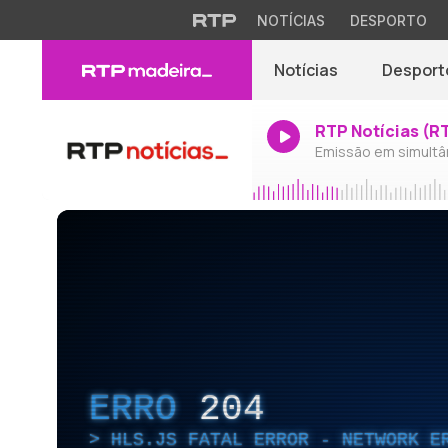
NOTÍCIAS
DESPORTO
Notícias
Desport
RTP Notícias (R
Emissão em simultâ
ERRO
204
HLS.JS FATAL ERROR - NETWORK E