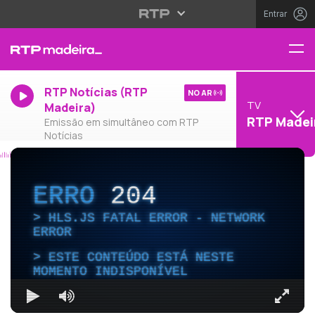
Entrar
RTP Notícias (RTP
NO AR
TV
Madeira)
RTP Madei
Emissão em simultâneo com RTP
Notícias
ERRO
204
HLS.JS FATAL ERROR - NETWORK
ERROR
ESTE CONTEÚDO ESTÁ NESTE
MOMENTO INDISPONÍVEL