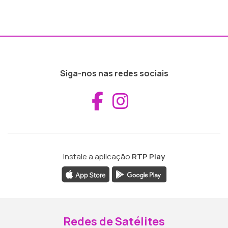
Siga-nos nas redes sociais
Aceder ao Fac
Aceder ao I
Instale a aplicação
RTP Play
Redes de Satélites