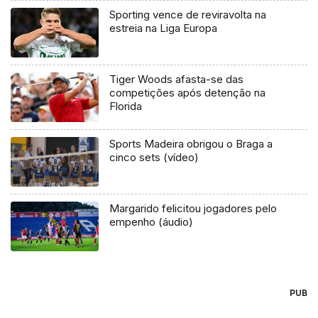
Sporting vence de reviravolta na
estreia na Liga Europa
Tiger Woods afasta-se das
competições após detenção na
Florida
Sports Madeira obrigou o Braga a
cinco sets (vídeo)
Margarido felicitou jogadores pelo
empenho (áudio)
PUB