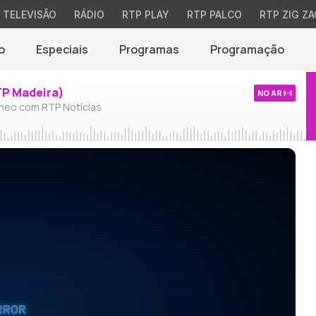
TELEVISÃO
RÁDIO
RTP PLAY
RTP PALCO
RTP ZIG ZA
o
Especiais
Programas
Programação
TP Madeira)
NO AR
neo com RTP Notícias
RROR