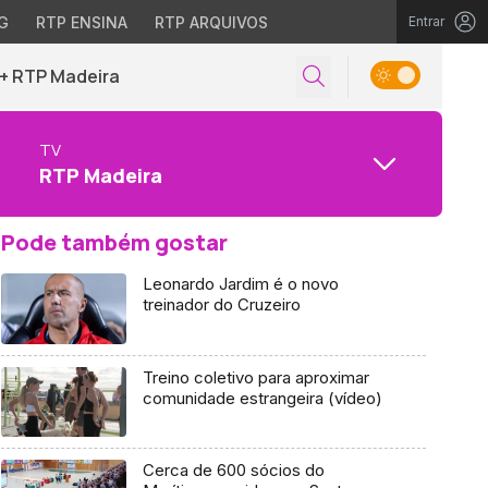
G
RTP ENSINA
RTP ARQUIVOS
Entrar
+ RTP Madeira
TV
RTP Madeira
Pode também gostar
Leonardo Jardim é o novo
treinador do Cruzeiro
Treino coletivo para aproximar
comunidade estrangeira (vídeo)
Cerca de 600 sócios do