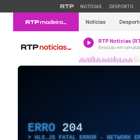
NOTÍCIAS
DESPORTO
Notícias
Desport
RTP Notícias (R
Emissão em simultâ
ERRO
204
HLS.JS FATAL ERROR - NETWORK E