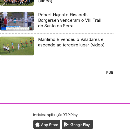
(vídeo)
Robert Hajnal e Elisabeth
Borgersen venceram o VIII Trail
do Santo da Serra
Marítimo B venceu o Valadares e
ascende ao terceiro lugar (vídeo)
PUB
Instale a aplicação
RTP Play
ebook da RTP Madeira
nstagram da RTP Madeira