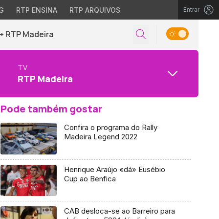
G
RTP ENSINA
RTP ARQUIVOS
Entrar
+ RTP Madeira
TV
RTP Madeira
Pode também gostar
Confira o programa do Rally
Madeira Legend 2022
Henrique Araújo «dá» Eusébio
Cup ao Benfica
CAB desloca-se ao Barreiro para