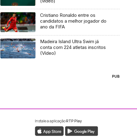
(vídeo)
Cristiano Ronaldo entre os
candidatos a melhor jogador do
ano da FIFA
Madeira Island Ultra Swim já
conta com 224 atletas inscritos
(Vídeo)
PUB
Instale a aplicação
RTP Play
ebook da RTP Madeira
nstagram da RTP Madeira