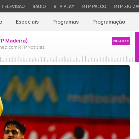
TELEVISÃO
RÁDIO
RTP PLAY
RTP PALCO
RTP ZIG ZA
o
Especiais
Programas
Programação
TP Madeira)
NO AR
neo com RTP Notícias