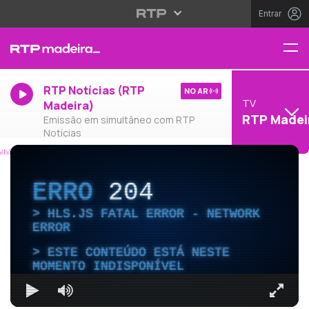
Entrar
RTP Notícias (RTP
NO AR
TV
Madeira)
RTP Madei
Emissão em simultâneo com RTP
Notícias
ERRO
204
HLS.JS FATAL ERROR - NETWORK
ERROR
ESTE CONTEÚDO ESTÁ NESTE
MOMENTO INDISPONÍVEL