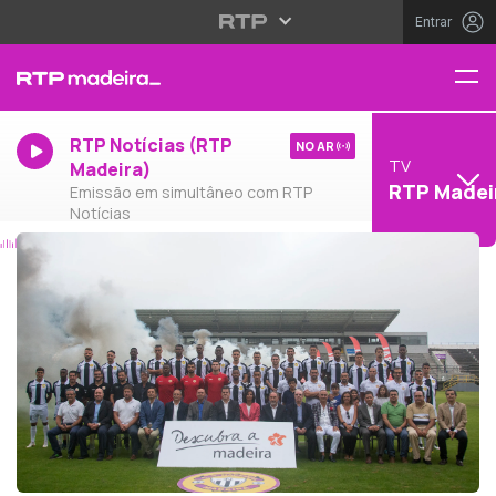
Entrar
RTP Notícias (RTP
NO AR
TV
Madeira)
RTP Madei
Emissão em simultâneo com RTP
Notícias