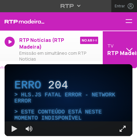
Entrar
RTP Notícias (RTP
NO AR
TV
Madeira)
RTP Madei
Emissão em simultâneo com RTP
Notícias
ERRO
204
HLS.JS FATAL ERROR - NETWORK
ERROR
ESTE CONTEÚDO ESTÁ NESTE
MOMENTO INDISPONÍVEL