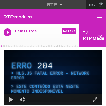
Entrar
Sem Filtros
NO AR
TV
RTP Madei
ERRO
204
HLS.JS FATAL ERROR - NETWORK
ERROR
ESTE CONTEÚDO ESTÁ NESTE
MOMENTO INDISPONÍVEL