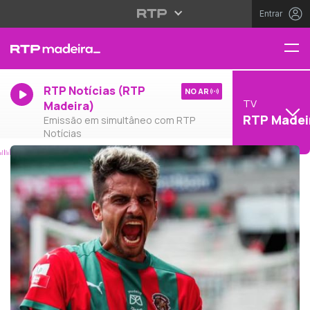
Entrar
RTP Notícias (RTP
NO AR
TV
Madeira)
RTP Madei
Emissão em simultâneo com RTP
Notícias