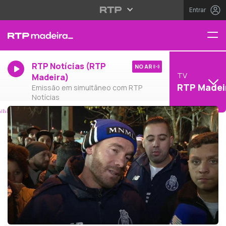
Entrar
RTP Notícias (RTP
NO AR
TV
Madeira)
RTP Madei
Emissão em simultâneo com RTP
Notícias