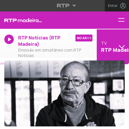
Entrar
RTP Notícias (RTP
NO AR
TV
Madeira)
RTP Madei
Emissão em simultâneo com RTP
Notícias