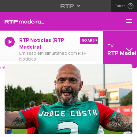
Entrar
RTP Notícias (RTP
NO AR
TV
Madeira)
RTP Madei
Emissão em simultâneo com RTP
Notícias