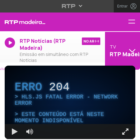
Entrar
RTP Notícias (RTP
NO AR
TV
Madeira)
RTP Madei
Emissão em simultâneo com RTP
Notícias
ERRO
204
HLS.JS FATAL ERROR - NETWORK
ERROR
ESTE CONTEÚDO ESTÁ NESTE
MOMENTO INDISPONÍVEL