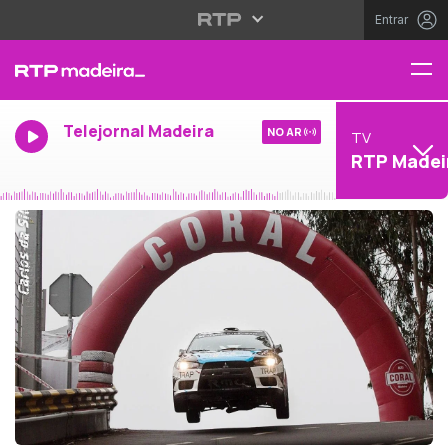
Entrar
Telejornal Madeira
NO AR
TV
RTP Madei