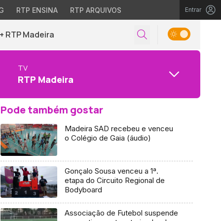
G
RTP ENSINA
RTP ARQUIVOS
Entrar
+ RTP Madeira
TV
RTP Madeira
Pode também gostar
Madeira SAD recebeu e venceu
o Colégio de Gaia (áudio)
Gonçalo Sousa venceu a 1ª.
etapa do Circuito Regional de
Bodyboard
Associação de Futebol suspende