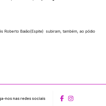
ês Roberto Baião(Espite) subiram, também, ao pódio
Aceder ao Fac
Aceder ao I
ga-nos nas redes sociais