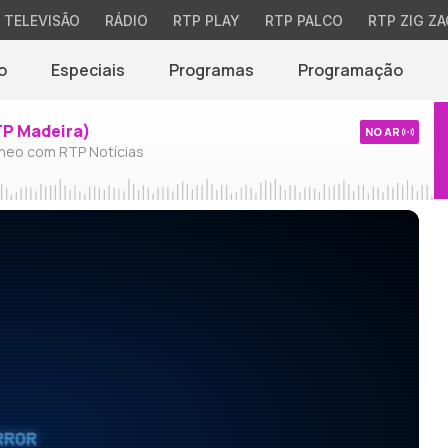
TELEVISÃO
RÁDIO
RTP PLAY
RTP PALCO
RTP ZIG ZA
o
Especiais
Programas
Programação
TP Madeira)
NO AR
neo com RTP Notícias
RROR