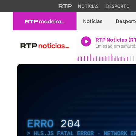
NOTÍCIAS
DESPORTO
Notícias
Desport
RTP Notícias (R
Emissão em simultâ
ERRO
204
HLS.JS FATAL ERROR - NETWORK E