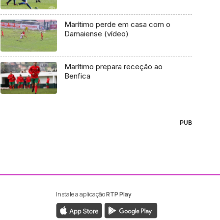
Marítimo perde em casa com o
Damaiense (vídeo)
Marítimo prepara receção ao
Benfica
PUB
Instale a aplicação
RTP Play
ebook da RTP Madeira
nstagram da RTP Madeira