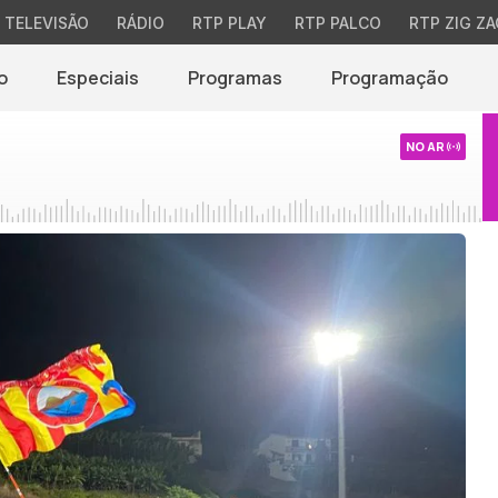
TELEVISÃO
RÁDIO
RTP PLAY
RTP PALCO
RTP ZIG ZA
o
Especiais
Programas
Programação
NO AR