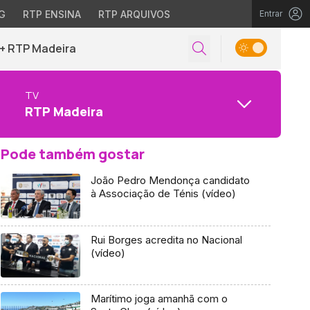
G
RTP ENSINA
RTP ARQUIVOS
Entrar
+ RTP Madeira
TV
RTP Madeira
Pode também gostar
João Pedro Mendonça candidato
à Associação de Ténis (vídeo)
Rui Borges acredita no Nacional
(vídeo)
Marítimo joga amanhã com o