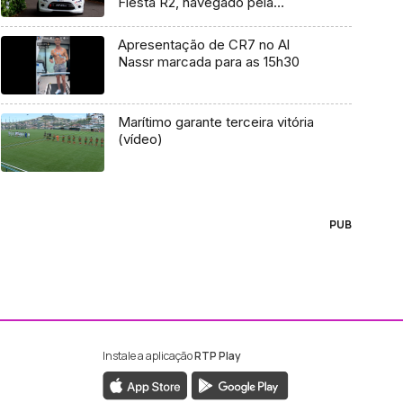
Fiesta R2, navegado pela
madeirense Adriana Neves
Apresentação de CR7 no Al
Nassr marcada para as 15h30
Marítimo garante terceira vitória
(vídeo)
PUB
Instale a aplicação
RTP Play
ebook da RTP Madeira
nstagram da RTP Madeira