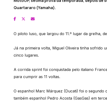
MotoGP, sétima prova da temporada, depois de s
Quartararo (Yamaha).
O piloto luso, que largou do 11.º lugar da grelha, d
Já na primeira volta, Miguel Oliveira tinha sofrid
cinco lugares.
A corrida sprint foi conquistada pelo italiano Fran
para cumprir as 11 voltas.
O espanhol Marc Márquez (Ducati) foi o segundo cl
também espanhol Pedro Acosta (GasGas) em terceir