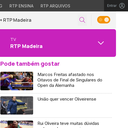
G
RTP ENSINA
RTP ARQUIVOS
Entrar
+ RTP Madeira
TV
RTP Madeira
Pode também gostar
Marcos Freitas afastado nos
Oitavos de Final de Singulares do
Open da Alemanha
União quer vencer Oliveirense
Rui Oliveira teve muitas dúvidas