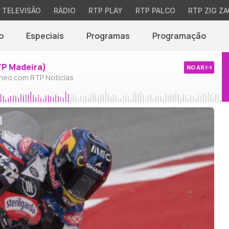
TELEVISÃO
RÁDIO
RTP PLAY
RTP PALCO
RTP ZIG ZA
o
Especiais
Programas
Programação
TP Madeira)
NO AR
neo com RTP Notícias