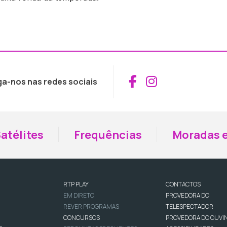
Aceder ao Fac
Aceder ao I
ga-nos nas redes sociais
atélites
Frequências
Moradas e
RTP PLAY
CONTACTOS
EM DIRETO
PROVEDORA DO
REVER PROGRAMAS
TELESPECTADOR
CONCURSOS
PROVEDORA DO OUVI