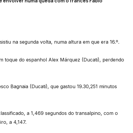
e envolver numa queda com o francês Fábio
esistiu na segunda volta, numa altura em que era 16.º.
o um toque do espanhol Alex Márquez (Ducati), perdendo
cesco Bagnaia (Ducati), que gastou 19.30,251 minutos
assificado, a 1,469 segundos do transalpino, com o
o, a 4,147.