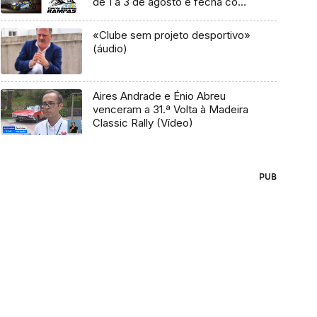
de 1 a 3 de agosto e fecha com
o Rali do Nacional
«Clube sem projeto desportivo»
(áudio)
Aires Andrade e Énio Abreu
venceram a 31.ª Volta à Madeira
Classic Rally (Vídeo)
PUB