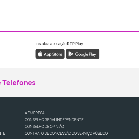
Instale a aplicação
RTP Play
ebook da RTP Madeira
nstagram da RTP Madeira
 Telefones
A EMPRESA
CONSELHO GERAL INDEPENDENTE
CONSELHO DE OPINIÃO
NTE
CONTRATO DE CONCESSÃO DO SERVIÇO PÚBLICO