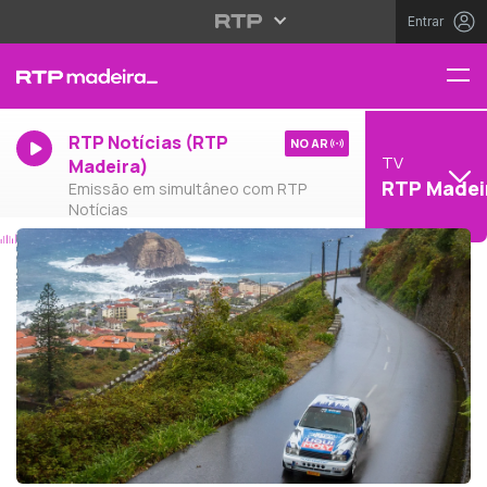
Entrar
RTP Notícias (RTP
NO AR
TV
Madeira)
RTP Madei
Emissão em simultâneo com RTP
Notícias