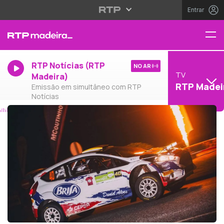
Entrar
RTP Notícias (RTP
NO AR
TV
Madeira)
RTP Madei
Emissão em simultâneo com RTP
Notícias