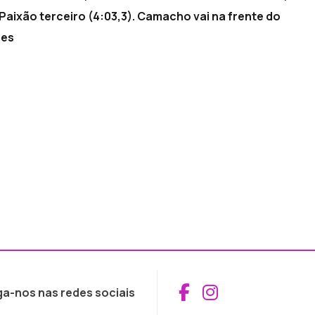
aixão terceiro (4:03,3). Camacho vai na frente do
nes
Aceder ao Fac
Aceder ao I
ga-nos nas redes sociais