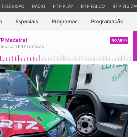
TELEVISÃO
RÁDIO
RTP PLAY
RTP PALCO
RTP ZIG ZA
o
Especiais
Programas
Programação
TP Madeira)
NO AR
neo com RTP Notícias