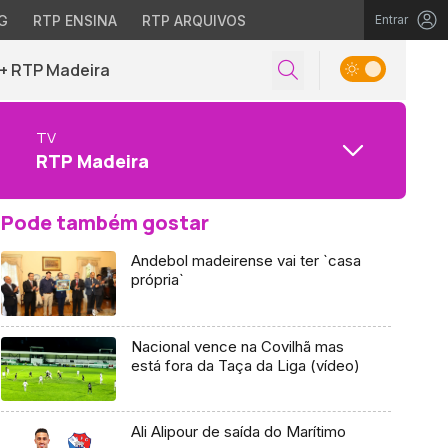
G
RTP ENSINA
RTP ARQUIVOS
Entrar
+ RTP Madeira
TV
RTP Madeira
Pode também gostar
Andebol madeirense vai ter `casa
própria`
Nacional vence na Covilhã mas
está fora da Taça da Liga (vídeo)
Ali Alipour de saída do Marítimo