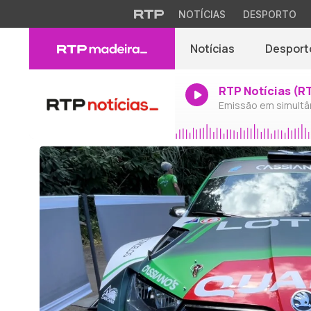
NOTÍCIAS
DESPORTO
Notícias
Desport
RTP Notícias (R
Emissão em simultâ