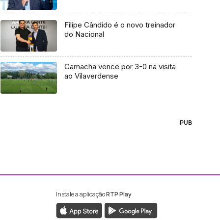
Filipe Cândido é o novo treinador
do Nacional
Camacha vence por 3-0 na visita
ao Vilaverdense
PUB
Instale a aplicação
RTP Play
ebook da RTP Madeira
nstagram da RTP Madeira