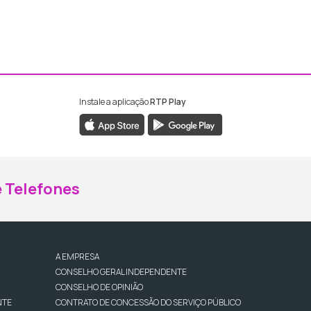
Instale a aplicação
RTP Play
ebook da RTP Madeira
nstagram da RTP Madeira
 Telefones
A EMPRESA
CONSELHO GERAL INDEPENDENTE
CONSELHO DE OPINIÃO
NTE
CONTRATO DE CONCESSÃO DO SERVIÇO PÚBLICO