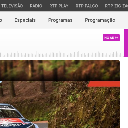
TELEVISÃO
RÁDIO
RTP PLAY
RTP PALCO
RTP ZIG ZA
o
Especiais
Programas
Programação
NO AR