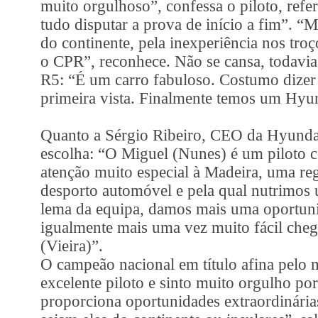
muito orgulhoso”, confessa o piloto, ref
tudo disputar a prova de início a fim”. “M
do continente, pela inexperiência nos tr
o CPR”, reconhece. Não se cansa, todavia
R5: “É um carro fabuloso. Costumo dizer 
primeira vista. Finalmente temos um Hyu
Quanto a Sérgio Ribeiro, CEO da Hyundai 
escolha: “O Miguel (Nunes) é um piloto 
atenção muito especial à Madeira, uma re
desporto automóvel e pela qual nutrimos 
lema da equipa, damos mais uma oportunid
igualmente mais uma vez muito fácil cheg
(Vieira)”.
O campeão nacional em título afina pel
excelente piloto e sinto muito orgulho po
proporciona oportunidades extraordinárias