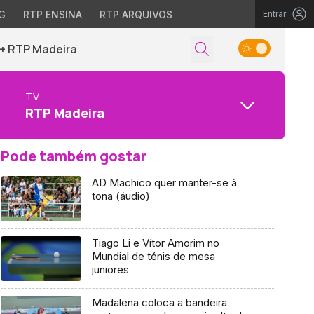
G
RTP ENSINA
RTP ARQUIVOS
Entrar
+ RTP Madeira
TV
RTP Madeira
Pode também gostar
AD Machico quer manter-se à
tona (áudio)
Tiago Li e Vítor Amorim no
Mundial de ténis de mesa
juniores
Madalena coloca a bandeira