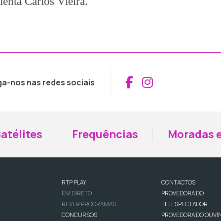
ienta Carlos Vieira.
Aceder ao Fac
Aceder ao I
ga-nos nas redes sociais
atélites
Frequências
Moradas e
RTP PLAY
CONTACTOS
EM DIRETO
PROVEDORA DO
REVER PROGRAMAS
TELESPECTADOR
CONCURSOS
PROVEDORA DO OUVI