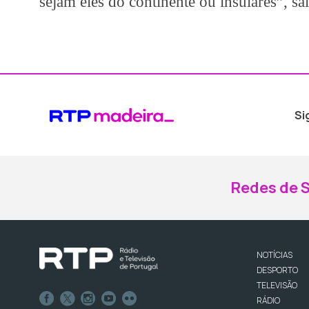
sejam eles do continente ou insulares”, sal
Si
Redes de S
NOTÍCIAS
DESPORTO
TELEVISÃO
RÁDIO