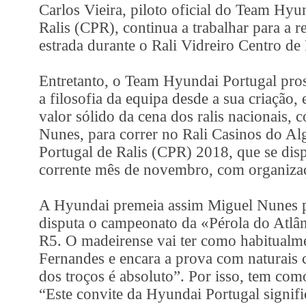
Carlos Vieira, piloto oficial do Team Hy
Ralis (CPR), continua a trabalhar para a r
estrada durante o Rali Vidreiro Centro d
Entretanto, o Team Hyundai Portugal pross
a filosofia da equipa desde a sua criaçã
valor sólido da cena dos ralis nacionais,
Nunes, para correr no Rali Casinos do A
Portugal de Ralis (CPR) 2018, que se dis
corrente mês de novembro, com organiza
A Hyundai premeia assim Miguel Nunes pel
disputa o campeonato da «Pérola do Atlâ
R5. O madeirense vai ter como habitualm
Fernandes e encara a prova com naturais
dos troços é absoluto”. Por isso, tem com
“Este convite da Hyundai Portugal signif