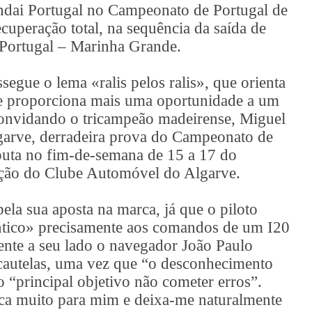
undai Portugal no Campeonato de Portugal de
ecuperação total, na sequência da saída de
e Portugal – Marinha Grande.
egue o lema «ralis pelos ralis», que orienta
o, e proporciona mais uma oportunidade a um
 convidando o tricampeão madeirense, Miguel
lgarve, derradeira prova do Campeonato de
puta no fim-de-semana de 15 a 17 do
ção do Clube Automóvel do Algarve.
a sua aposta na marca, já que o piloto
ntico» precisamente aos comandos de um I20
ente a seu lado o navegador João Paulo
 cautelas, uma vez que “o desconhecimento
o “principal objetivo não cometer erros”.
ica muito para mim e deixa-me naturalmente