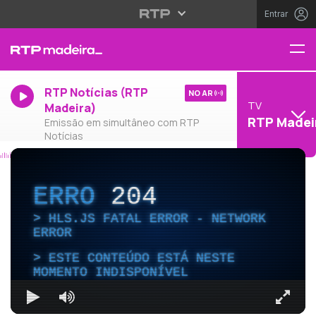
Entrar
RTP Notícias (RTP
NO AR
TV
Madeira)
RTP Madei
Emissão em simultâneo com RTP
Notícias
ERRO
204
HLS.JS FATAL ERROR - NETWORK
ERROR
ESTE CONTEÚDO ESTÁ NESTE
MOMENTO INDISPONÍVEL