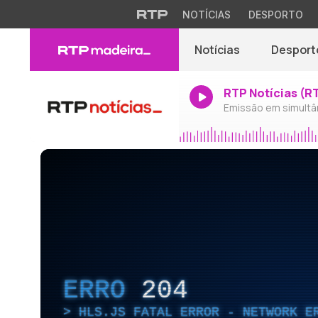
NOTÍCIAS
DESPORTO
Notícias
Desport
RTP Notícias (R
Emissão em simultâ
ERRO
204
HLS.JS FATAL ERROR - NETWORK E