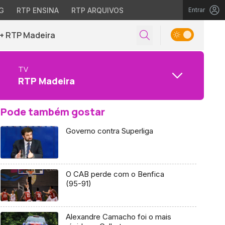
G
RTP ENSINA
RTP ARQUIVOS
Entrar
+ RTP Madeira
TV
RTP Madeira
Pode também gostar
Governo contra Superliga
O CAB perde com o Benfica
(95-91)
Alexandre Camacho foi o mais