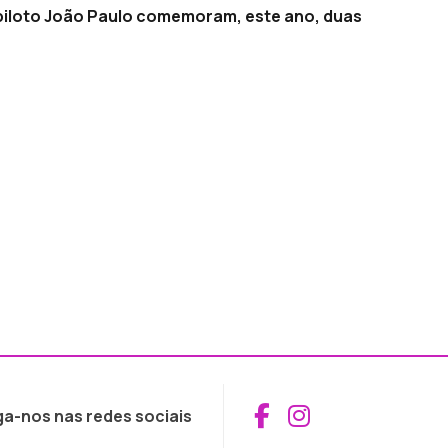
-piloto João Paulo comemoram, este ano, duas
Aceder ao Fac
Aceder ao I
ga-nos nas redes sociais