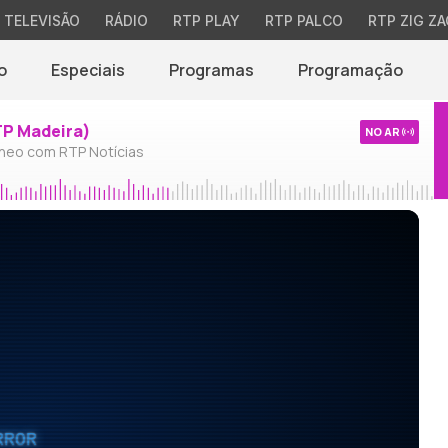
TELEVISÃO
RÁDIO
RTP PLAY
RTP PALCO
RTP ZIG ZA
o
Especiais
Programas
Programação
TP Madeira)
NO AR
neo com RTP Notícias
RROR