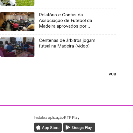
Relatório e Contas da
Associação de Futebol da
Madeira aprovados por
unanimidade
Centenas de árbitros jogam
futsal na Madeira (vídeo)
PUB
Instale a aplicação
RTP Play
ebook da RTP Madeira
nstagram da RTP Madeira