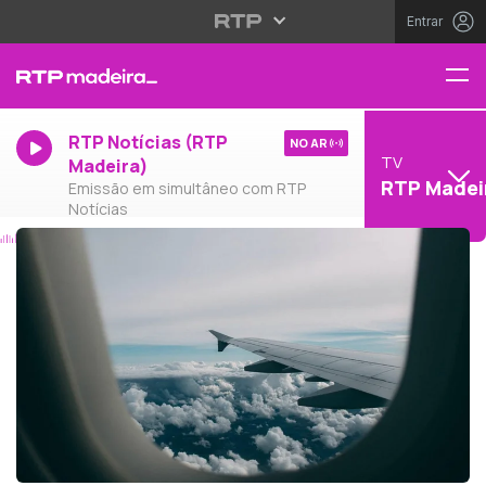
Entrar
RTP Notícias (RTP
NO AR
TV
Madeira)
RTP Madei
Emissão em simultâneo com RTP
Notícias