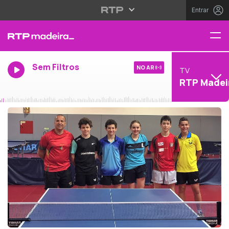
Entrar
Sem Filtros
NO AR
TV
RTP Madei