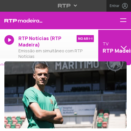
Entrar
RTP Notícias (RTP
NO AR
TV
Madeira)
RTP Madei
Emissão em simultâneo com RTP
Notícias