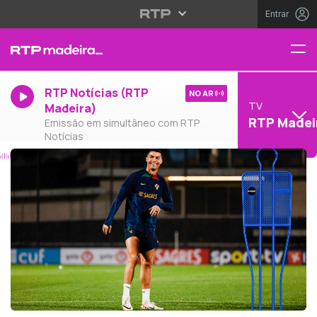
Entrar
RTP Notícias (RTP
NO AR
TV
Madeira)
RTP Madei
Emissão em simultâneo com RTP
Notícias