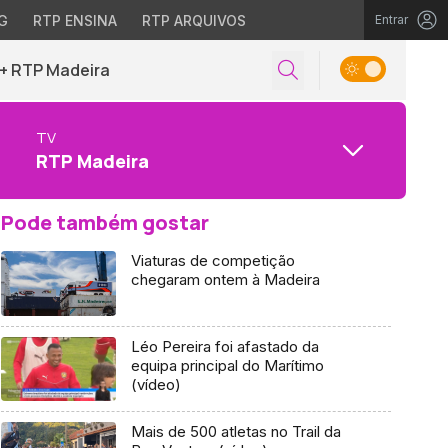
G
RTP ENSINA
RTP ARQUIVOS
Entrar
+ RTP Madeira
TV
RTP Madeira
Pode também gostar
Viaturas de competição
chegaram ontem à Madeira
Léo Pereira foi afastado da
equipa principal do Marítimo
(vídeo)
Mais de 500 atletas no Trail da