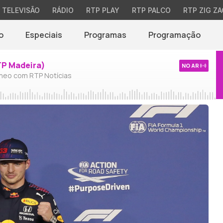
TELEVISÃO
RÁDIO
RTP PLAY
RTP PALCO
RTP ZIG ZA
o
Especiais
Programas
Programação
TP Madeira)
NO AR
neo com RTP Notícias