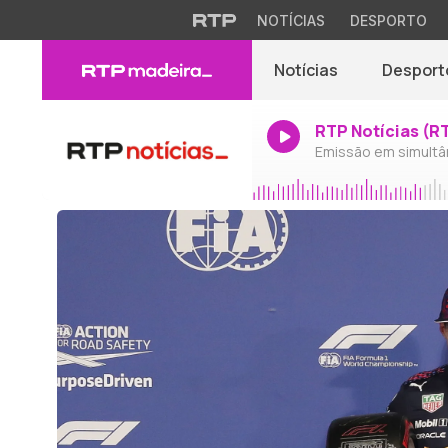
NOTÍCIAS
DESPORTO
Notícias
Desport
RTP Notícias (R
Emissão em simultâ