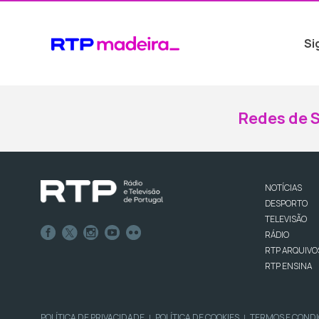
Si
Redes de S
NOTÍCIAS
DESPORTO
TELEVISÃO
RÁDIO
RTP ARQUIVO
RTP ENSINA
POLÍTICA DE PRIVACIDADE
POLÍTICA DE COOKIES
TERMOS E COND
|
|