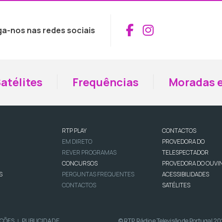
Aceder ao Fac
Aceder ao I
ga-nos nas redes sociais
atélites
Frequências
Moradas e
RTP PLAY
CONTACTOS
EM DIRETO
PROVEDORA DO
REVER PROGRAMAS
TELESPECTADOR
CONCURSOS
PROVEDORA DO OUVI
S
PERGUNTAS FREQUENTES
ACESSIBILIDADES
CONTACTOS
SATÉLITES
IÇÕES
PUBLICIDADE
© RTP, Rádio e Televisão de Portugal 2
|