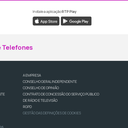
Instale a aplicação
RTP Play
ebook da RTP Madeira
nstagram da RTP Madeira
 Telefones
A EMPRESA
CONSELHO GERAL INDEPENDENTE
CONSELHO DE OPINIÃO
NTE
CONTRATO DE CONCESSÃO DO SERVIÇO PÚBLICO
DE RÁDIO E TELEVISÃO
RGPD
GESTÃO DAS DEFINIÇÕES DE COOKIES
026