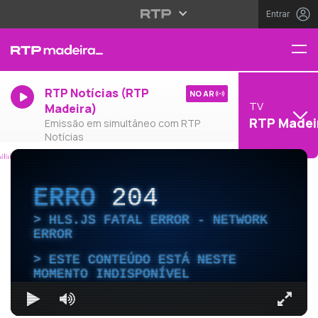
Entrar
RTP Notícias (RTP
NO AR
TV
Madeira)
RTP Madei
Emissão em simultâneo com RTP
Notícias
ERRO
204
HLS.JS FATAL ERROR - NETWORK
ERROR
ESTE CONTEÚDO ESTÁ NESTE
MOMENTO INDISPONÍVEL