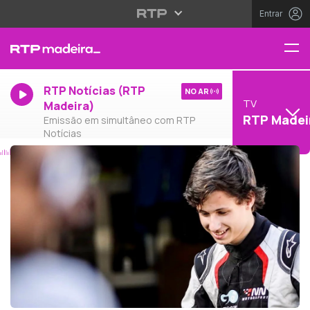
Entrar
RTP Notícias (RTP
NO AR
TV
Madeira)
RTP Madei
Emissão em simultâneo com RTP
Notícias